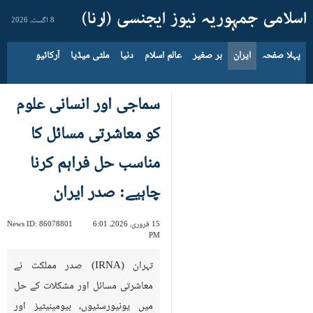
8 اگست، 2026
پہلا صفحہ
ایران
بر صغیر
عالم اسلام
دنیا
ملٹی میڈیا
آرکائیو
سماجی اور انسانی علوم
کو معاشرتی مسائل کا
مناسب حل فراہم کرنا
چاہیے: صدر ایران
15 فروری، 2026، 6:01
86078801
News ID:
PM
تہران (IRNA) صدر مملکت نے
معاشرتی مسائل اور مشکلات کے حل
میں یونیورسٹیوں، ہیومینیٹیز اور