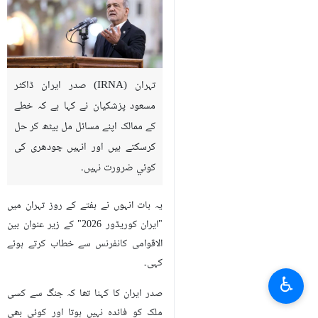
تہران (IRNA) صدر ایران ڈاکٹر
مسعود پزشکیان نے کہا ہے کہ خطے
کے ممالک اپنے مسائل مل بیٹھ کر حل
کرسکتے ہیں اور انہیں چودھری کی
کوئي ضرورت نہیں۔
یہ بات انہوں نے ہفتے کے روز تہران میں
"ایران کوریڈور 2026" کے زیر عنوان بین
الاقوامی کانفرنس سے خطاب کرتے ہوئے
کہی۔
♿︎
صدر ایران کا کہنا تھا کہ جنگ سے کسی
ملک کو فائدہ نہیں ہوتا اور کوئی بھی