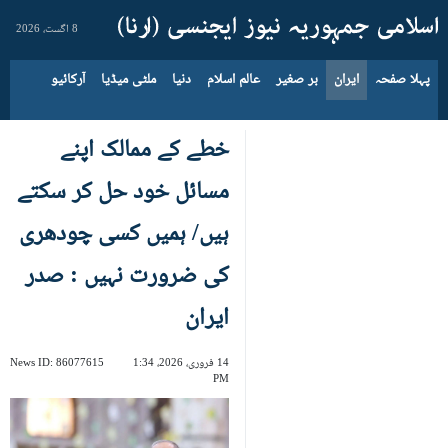
8 اگست، 2026
پہلا صفحہ
ایران
بر صغیر
عالم اسلام
دنیا
ملٹی میڈیا
آرکائیو
خطے کے ممالک اپنے
مسائل خود حل کر سکتے
ہیں/ ہمیں کسی چودھری
کی ضرورت نہیں : صدر
ایران
14 فروری، 2026، 1:34
86077615
News ID:
PM