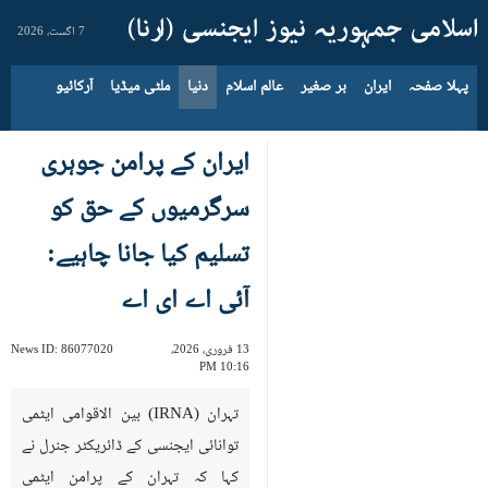
7 اگست، 2026
پہلا صفحہ
ایران
بر صغیر
عالم اسلام
دنیا
ملٹی میڈیا
آرکائیو
ایران کے پرامن جوہری
سرگرمیوں کے حق کو
تسلیم کیا جانا چاہیے:
آئی اے ای اے
13 فروری، 2026،
86077020
News ID:
10:16 PM
تہران (IRNA) بین الاقوامی ایٹمی
توانائی ایجنسی کے ڈائریکٹر جنرل نے
کہا کہ تہران کے پرامن ایٹمی