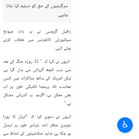
سرگرمیوں کے حق کو تسلیم کیا جانا
چاہیے۔
رافیل گروسی نے یہ بات میونخ
سیکیورٹی کانفرنس سے خطاب کرتے
ہوئے کہی.
انہوں نے کہا کہ " 12 روزہ جنگ کے بعد
سے، سب کچھ گہرائی سے بدل گیا ہے،
لیکن امریکہ کے ساتھ مذاکرات میں کسی
معاہدے تک پہنچنا تکنیکی طور پر اب
بھی ممکن ہے؛ اگرچہ یہ انتہائی مشکل
ہے۔"
انہوں نے دعویٰ کیا کہ "ایران کا پورا
♿︎
جوہری منظر نامہ بنیادی طور پر تبدیل
ہو چکا ہے؛ شاید صلاحیتوں کے لحاظ سے