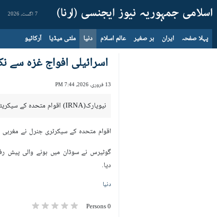
7 اگست، 2026
پہلا صفحہ
ایران
بر صغیر
عالم اسلام
دنیا
ملٹی میڈیا
آرکائیو
اسرائیلی افواج غزہ سے نک
13 فروری، 2026، 7:44 PM
نیویارک(IRNA) اقوام متحدہ کے سیکریٹری جنرل انٹونیو گوترس نے غزہ اور مغربی کنارے سے اسرائیلی فوج کے فوری انخلاء کا مطالبہ کیا ہے.
اقوام متحدہ کے سیکرٹری جنرل نے مغربی کن
گوٹیرس نے سوڈان میں ہونے والی پیش رفت
دیا.
دنیا
0 Persons