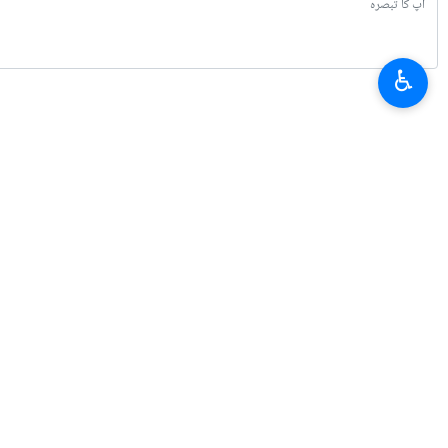
♿︎
تازہ ترین
غزہ میں جنگ بندی کے 300 دن کے دوران 300 بچے مارے گئے: یونیسیف کی رپورٹ
2026-08-07 14:00
10 لاکھ سے زائد زائرین اربعین خوزستان کی سرحدوں سے وطن واپس پہنچ گئے
2026-08-07 13:09
جنوبی لبنان پر اسرائیلی فوج کی گولہ باری
2026-08-07 12:19
شہدائے کربلا کی یاد میں تہران کا "گرہن" کنسرٹ