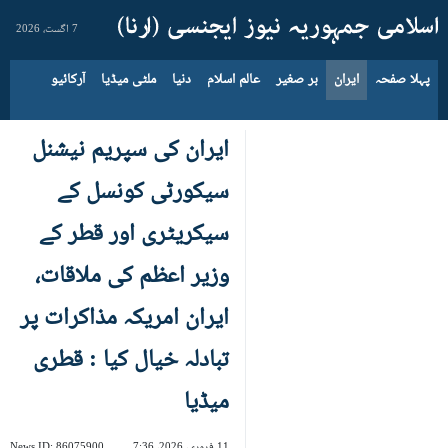
7 اگست، 2026
پہلا صفحہ
ایران
بر صغیر
عالم اسلام
دنیا
ملٹی میڈیا
آرکائیو
ایران کی سپریم نیشنل
سیکورٹی کونسل کے
سیکریٹری اور قطر کے
وزیر اعظم کی ملاقات،
ایران امریکہ مذاکرات پر
تبادلہ خیال کیا : قطری
میڈیا
11 فروری، 2026، 7:36
86075900
News ID: