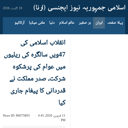
10 اگست، 2026
پہلا صفحہ
ایران
بر صغیر
عالم اسلام
دنیا
ملٹی میڈیا
آرکائیو
انقلاب اسلامی کی
47ویں سالگرہ کی ریلیوں
میں عوام کی پرشکوہ
شرکت، صدر مملکت نے
قدردانی کا پیغام جاری
کیا
11 فروری، 2026، 4:45
86075803
News ID:
PM