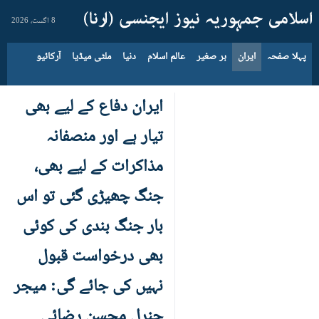
8 اگست، 2026
پہلا صفحہ
ایران
بر صغیر
عالم اسلام
دنیا
ملٹی میڈیا
آرکائیو
ایران دفاع کے لیے بھی
تیار ہے اور منصفانہ
مذاکرات کے لیے بھی،
جنگ چھیڑی گئی تو اس
بار جنگ بندی کی کوئی
بھی درخواست قبول
نہیں کی جائے گی: میجر
جنرل محسن رضائی