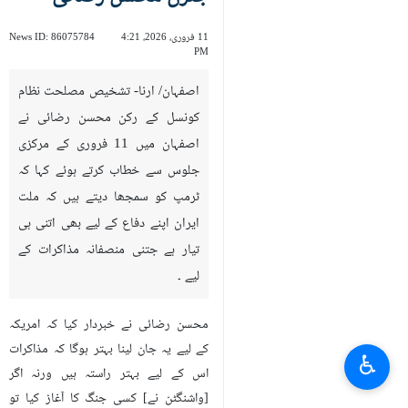
11 فروری، 2026، 4:21
86075784
News ID:
PM
اصفہان/ ارنا- تشخیص مصلحت نظام
کونسل کے رکن محسن رضائی نے
اصفہان میں 11 فروری کے مرکزی
جلوس سے خطاب کرتے ہوئے کہا کہ
ٹرمپ کو سمجھا دیتے ہیں کہ ملت
ایران اپنے دفاع کے لیے بھی اتنی ہی
تیار ہے جتنی منصفانہ مذاکرات کے
لیے ۔
محسن رضائی نے خبردار کیا کہ امریکہ
کے لیے یہ جان لینا بہتر ہوگا کہ مذاکرات
♿︎
اس کے لیے بہتر راستہ ہیں ورنہ اگر
[واشنگٹن نے] کسی جنگ کا آغاز کیا تو