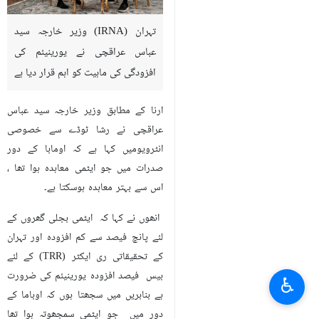
تہران (IRNA) وزیر خارجہ سید
عباس عراقچی نے یورینیئم کی
افزودگی کی ماہیت کو اہم قرار دیا ہے
ارنا کے مطابق وزیر خارجہ سید عباس
عراقچی نے رشا ٹوڈے سے خصوصی
انٹرویومیں کہا ہے کہ اومابا کے دور
صدرات میں جو ایٹمی معاہدہ ہوا تھا ،
اس سے بہتر معاہدہ ہوسکتا ہے۔
انھوں نے کہا کہ ایٹمی بجلی گھروں کے
لئے پانچ فیصد سے کم افزودہ اور تہران
کے تحقیقاتی ری ایکٹر (TRR) کے لئے
بیس فیصد افزودہ یورینیئم کی ضرورت
♿︎
ہے بنابریں میں سجھتا ہوں کہ اوباما کے
دور میں جو ایٹمی سمجھوتہ ہوا تھا