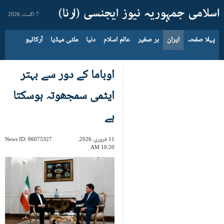
7 اگست، 2026
پہلا صفحہ
ایران
بر صغیر
عالم اسلام
دنیا
ملٹی میڈیا
آرکائیو
اوباما کے دور سے بہتر
ایٹمی سمجھوتہ ہوسکتا
ہے
11 فروری، 2026،
86075327
News ID:
10:20 AM