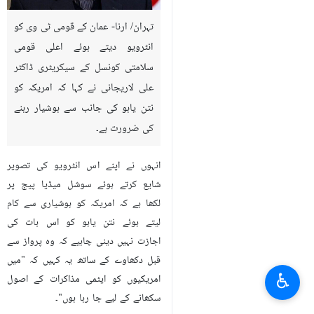
تہران/ ارنا- عمان کے قومی ٹی وی کو
انٹرویو دیتے ہوئے اعلی قومی
سلامتی کونسل کے سیکریٹری ڈاکٹر
علی لاریجانی نے کہا کہ امریکہ کو
نتن یاہو کی جانب سے ہوشیار رہنے
کی ضرورت ہے۔
انہوں نے اپنے اس انٹرویو کی تصویر
شایع کرتے ہوئے سوشل میڈیا پیج پر
لکھا ہے کہ امریکہ کو ہوشیاری سے کام
لیتے ہوئے نتن یاہو کو اس بات کی
اجازت نہیں دینی چاہیے کہ وہ پرواز سے
قبل دکھاوے کے ساتھ یہ کہیں کہ "میں
♿︎
امریکیوں کو ایٹمی مذاکرات کے اصول
سکھانے کے لیے جا رہا ہوں"۔