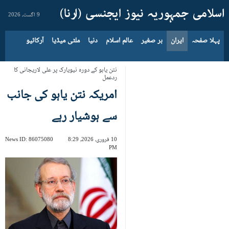
9 اگست، 2026
پہلا صفحہ
ایران
بر صغیر
عالم اسلام
دنیا
ملٹی میڈیا
آرکائیو
نتن یاہو کے دورہ نیویارک پر علی لاریجانی کا
ردعمل
امریکہ نتن یاہو کی جانب
سے ہوشیار رہے
10 فروری، 2026، 8:29
86075080
News ID:
PM