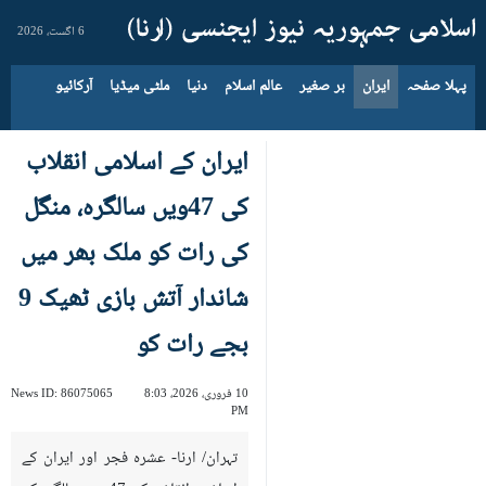
6 اگست، 2026
پہلا صفحہ
ایران
بر صغیر
عالم اسلام
دنیا
ملٹی میڈیا
آرکائیو
ایران کے اسلامی انقلاب
کی 47ویں سالگرہ، منگل
کی رات کو ملک بھر میں
شاندار آتش بازی ٹھیک 9
بجے رات کو
10 فروری، 2026، 8:03
86075065
News ID:
PM
تہران/ ارنا- عشرہ فجر اور ایران کے