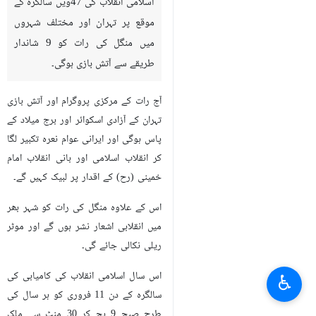
اسلامی انقلاب کی 47ویں سالگرہ کے
موقع پر تہران اور مختلف شہروں
میں منگل کی رات کو 9 شاندار
طریقے سے آتش بازی ہوگی۔
آج رات کے مرکزی پروگرام اور آتش بازی
تہران کے آزادی اسکوائر اور برج میلاد کے
پاس ہوگی اور ایرانی عوام نعرہ تکبیر لگا
کر انقلاب اسلامی اور بانی انقلاب امام
خمینی (رح) کے اقدار پر لبیک کہیں گے۔
اس کے علاوہ منگل کی رات کو شہر بھر
میں انقلابی اشعار نشر ہوں گے اور موٹر
ریلی نکالی جائے گی۔
اس سال اسلامی انقلاب کی کامیابی کی
♿︎
سالگرہ کے دن 11 فروری کو ہر سال کی
طرح صبح 9 بج کر 30 منٹ سے ملک