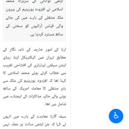
ایٹمی توانائی کے سربراہ محمد
اسلامی نے افزودہ یورینیم کی بیرون
ملک منتقلی کے بارے میں کی جانے
والی قیاس آرائیوں کو سختی کے
ساتھ مسترد کردیا ہے۔
ارنا کے امور خارجہ کے نامہ نگار کے
مطابق تہران میں الیکٹریکل اینڈ ریڈی
ایشن سیفٹی لیبارٹری کی افتتاحی تقریب
سے خطاب کرتے ہوئے محمد اسلامی کا
کہنا تھا کہ افزدوہ یورینیم کی ملک سے
باہر منتقلی کا معاملہ امریکہ کے ساتھ
ہونے والے حالیہ مذاکرات کے ایجنڈے میں
شامل ہیں تھا۔
♿︎
سیف گارڈ معاہدے کے بارے میں انہوں
نے کہا کہ جن ایٹمی سائٹ پر حملہ نہیں