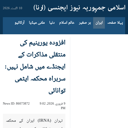
10 اگست، 2026
پہلا صفحہ
ایران
بر صغیر
عالم اسلام
دنیا
ملٹی میڈیا
آرکائیو
افزودہ یورینیم کی
منتقلی مذاکرات کے
ایجنڈے میں شامل نہیں:
سربراہ محکمہ ایٹمی
توانائی
9 فروری، 2026، 9:02
86073872
News ID:
PM
تہران (IRNA) ایران کے محکمہ