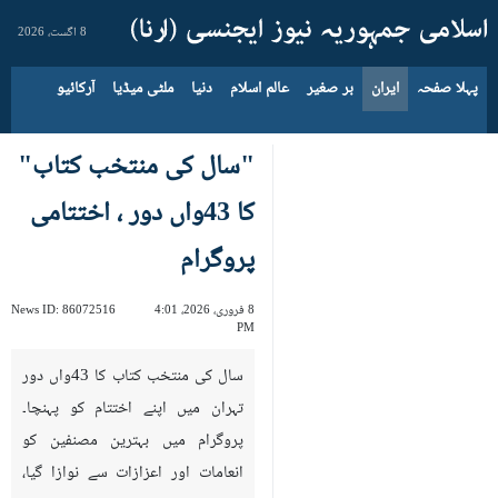
8 اگست، 2026
پہلا صفحہ
ایران
بر صغیر
عالم اسلام
دنیا
ملٹی میڈیا
آرکائیو
"سال کی منتخب کتاب"
کا 43واں دور ، اختتامی
پروگرام
8 فروری، 2026، 4:01
86072516
News ID:
PM
سال کی منتخب کتاب کا 43واں دور
تہران میں اپنے اختتام کو پہنچا۔
پروگرام میں بہترین مصنفین کو
انعامات اور اعزازات سے نوازا گیا،