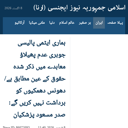
8 اگست، 2026
پہلا صفحہ
ایران
بر صغیر
عالم اسلام
دنیا
ملٹی میڈیا
آرکائیو
ہماری ایٹمی پالیسی
جوہری عدم پھیلاؤ
معاہدے میں ذکر شدہ
حقوق کے عین مطابق ہے/
دھونس دھمکیوں کو
برداشت نہیں کریں گے:
صدر مسعود پزشکیان
8 فروری، 2026، 11:40
86072093
News ID: