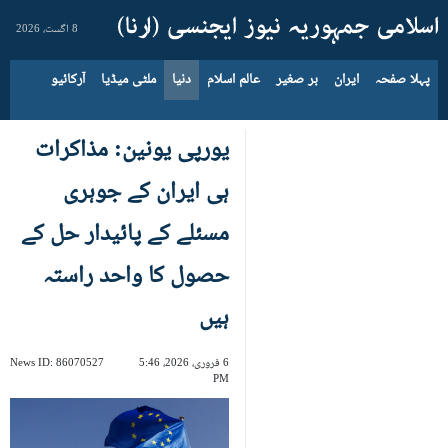
8 اگست، 2026
پہلا صفحہ
ایران
بر صغیر
عالم اسلام
دنیا
ملٹی میڈیا
آرکائیو
یورپی یونین: مذاکرات
ہی ایران کے جوہری
مسئلے کے پائیدار حل کے
حصول کا واحد راستہ
ہیں
6 فروری، 2026، 5:46
86070527
News ID:
PM