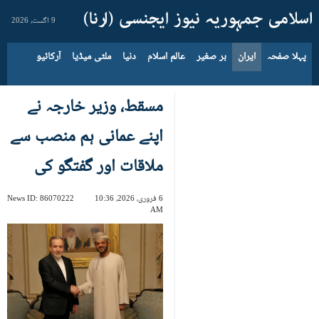
9 اگست، 2026
پہلا صفحہ
ایران
بر صغیر
عالم اسلام
دنیا
ملٹی میڈیا
آرکائیو
مسقط، وزیر خارجہ نے
اپنے عمانی ہم منصب سے
ملاقات اور گفتگو کی
6 فروری، 2026، 10:36
86070222
News ID:
AM