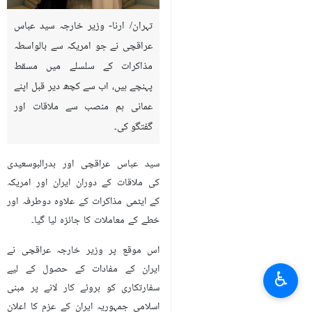
تہران/ ارنا- وزیر خارجہ سید عباس
عراقچی نے جو امریکہ سے بالواسطہ
مذاکرات کے سلسلے میں مسقط
پہنچے ہیں، اب سے کچھ دیر قبل اپنے
عمانی ہم منصب سے ملاقات اور
گفتگو کی۔
سید عباس عراقچی اور بدرالبوسعیدی
کی ملاقات کے دوران ایران اور امریکہ
کے ایٹمی مذاکرات کے علاوہ دوطرفہ اور
خطے کے معاملات کا جائزہ لیا گیا۔
اس موقع پر وزیر خارجہ عراقچی نے
ایران کے مفادات کے حصول کے لیے
♿︎
سفارتکاری کو بروئے کار لانے پر مبنی
اسلامی جمہوریہ ایران کے عزم کا اعلان