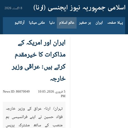
8 اگست، 2026
پہلا صفحہ
ایران
بر صغیر
عالم اسلام
دنیا
ملٹی میڈیا
آرکائیو
ایران اور امریکہ کے
مذاکرات کا خیرمقدم
کرتے ہیں: عراقی وزیر
خارجہ
5 فروری، 2026، 10:05
86070049
News ID:
PM