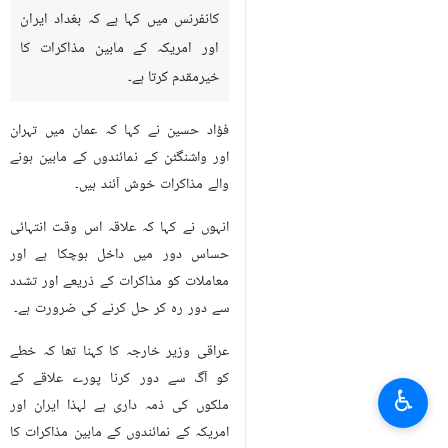
تہران/ ارنا- عراق کے وزیر خارجہ
فؤاد حسین نے اپنے فرانسیسی ہم
منصب کے ساتھ مشترکہ پریس
کانفرنس میں کہا ہے کہ بغداد ایران
اور امریکہ کے مابین مذاکرات کا
خیرمقدم کرتا ہے۔
فؤاد حسین نے کہا کہ عمان میں تہران
اور واشنگٹن کے نمائندوں کے مابین ہونے
والے مذاکرات خوش آئند ہیں۔
انہوں نے کہا کہ علاقہ اس وقت انتہائی
حساس دور میں داخل ہوچکا ہے اور
معاملات کو مذاکرات کے ذریعے اور تشدد
♿︎
سے دور رہ کر حل کرنے کی ضرورت ہے۔