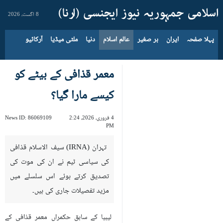
8 اگست، 2026
پہلا صفحہ
ایران
بر صغیر
عالم اسلام
دنیا
ملٹی میڈیا
آرکائیو
معمر قذافی کے بیٹے کو
کیسے مارا گیا؟
4 فروری، 2026، 2:24
86069109
News ID:
PM
تہران (IRNA) سیف الاسلام قذافی
کی سیاسی ٹیم نے ان کی موت کی
تصدیق کرتے ہوئے اس سلسلے میں
مزید تفصیلات جاری کی ہیں۔
لیبیا کے سابق حکمراں معمر قذافی کے