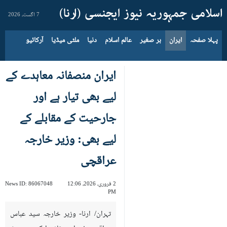
7 اگست، 2026
پہلا صفحہ
ایران
بر صغیر
عالم اسلام
دنیا
ملٹی میڈیا
آرکائیو
ایران منصفانہ معاہدے کے
لیے بھی تیار ہے اور
جارحیت کے مقابلے کے
لیے بھی: وزیر خارجہ
عراقچی
2 فروری، 2026، 12:06
86067048
News ID:
PM
تہران/ ارنا- وزیر خارجہ سید عباس