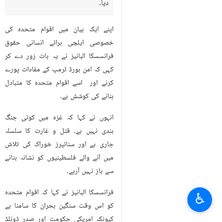
تہران (IRNA) فلسطین کے لیے اقوام
متحدہ کی خصوصی ایلچی برائے
انسانی حقوق نے غزہ امن بورڈ کو
ٹرمپ کے مفادات کا نگہبان قرار دے
دیا۔
اپنے ایک بیان میں اقوام متحدہ کی
خصوصی ایلچی برائے انسانی حقوق
فرانسسکا البانیز نے یہ بات زور دے کر
کہی کہ امن بورڈ ٹرمپ کے مفادات پورے
کرنے اور اسے اقوام متحدہ کا متبادل
بنانے کی کوشش ہے۔
انہوں نے کہا کہ غزہ میں کوئی جنگ
♿︎
بندی نہیں ہے۔ قتل و غارت کا سلسلہ
جاری ہے اور سنائپرز خوراک کی تلاش