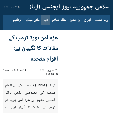
6 اگست، 2026
پہلا صفحہ
ایران
بر صغیر
عالم اسلام
دنیا
ملٹی میڈیا
آرکائیو
غزہ امن بورڈ ٹرمپ کے
مفادات کا نگہبان ہے:
اقوام متحدہ
31 جنوری، 2026،
86064774
News ID:
10:56 AM