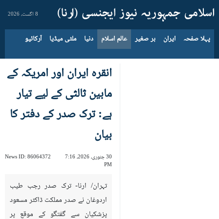
8 اگست، 2026
پہلا صفحہ
ایران
بر صغیر
عالم اسلام
دنیا
ملٹی میڈیا
آرکائیو
انقرہ ایران اور امریکہ کے
مابین ثالثی کے لیے تیار
ہے: ترک صدر کے دفتر کا
بیان
30 جنوری، 2026، 7:16
86064372
News ID:
PM