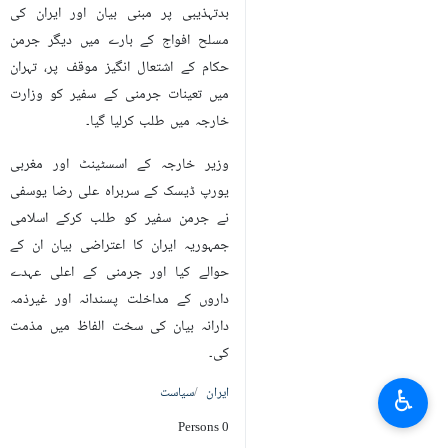
بدتہذیبی پر مبنی بیان اور ایران کی
مسلح افواج کے بارے میں دیگر جرمن
حکام کے اشتعال انگیز موقف پر، تہران
میں تعینات جرمنی کے سفیر کو وزارت
خارجہ میں طلب کرلیا گیا۔
وزیر خارجہ کے اسسٹینٹ اور مغربی
یورپ ڈیسک کے سربراہ علی رضا یوسفی
نے جرمن سفیر کو طلب کرکے اسلامی
جمہوریہ ایران کا اعتراضی بیان ان کے
حوالے کیا اور جرمنی کے اعلی عہدے
داروں کے مداخلت پسندانہ اور غیرذمہ
دارانہ بیان کی سخت الفاظ میں مذمت
کی۔
♿︎
ایران
سیاست
0 Persons