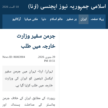
10 اگست، 2026
پہلا صفحہ
ایران
بر صغیر
عالم اسلام
دنیا
ملٹی میڈیا
آرکائیو
جرمن سفیر وزارت
خارجہ میں طلب
29 جنوری، 2026،
86063904
News ID:
10:51 PM
تہران/ ارنا- تہران میں جرمن سفیر
ایکسل ڈیٹمین کو ایران کی وزارت
خارجہ میں طلب کرلیا گیا ہے۔
رپورٹ کے مطابق، ایران کے خلاف جرمن
چانسلر کے مداخلت پسندانہ اور