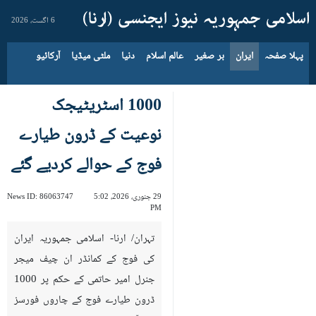
6 اگست، 2026
پہلا صفحہ
ایران
بر صغیر
عالم اسلام
دنیا
ملٹی میڈیا
آرکائیو
1000 اسٹریٹیجک
نوعیت کے ڈرون طیارے
فوج کے حوالے کردیے گئے
29 جنوری، 2026، 5:02
86063747
News ID:
PM
تہران/ ارنا- اسلامی جمہوریہ ایران
کی فوج کے کمانڈر ان چیف میجر
جنرل امیر حاتمی کے حکم پر 1000
ڈرون طیارے فوج کے چاروں فورسز