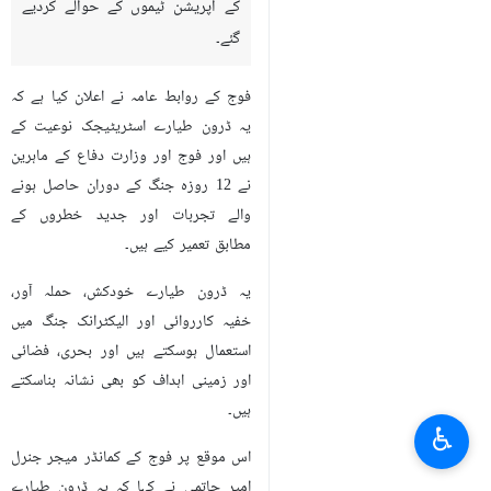
کے آپریشن ٹیموں کے حوالے کردیے
گئے۔
فوج کے روابط عامہ نے اعلان کیا ہے کہ
یہ ڈرون طیارے اسٹریٹیجک نوعیت کے
ہیں اور فوج اور وزارت دفاع کے ماہرین
نے 12 روزہ جنگ کے دوران حاصل ہونے
والے تجربات اور جدید خطروں کے
مطابق تعمیر کیے ہیں۔
یہ ڈرون طیارے خودکش، حملہ آور،
خفیہ کارروائی اور الیکٹرانک جنگ میں
استعمال ہوسکتے ہیں اور بحری، فضائی
اور زمینی اہداف کو بھی نشانہ بناسکتے
ہیں۔
♿︎
اس موقع پر فوج کے کمانڈر میجر جنرل
امیر حاتمی نے کہا کہ یہ ڈرون طیارے