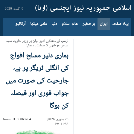
8 اگست، 2026
پہلا صفحہ
ایران
بر صغیر
عالم اسلام
دنیا
ملٹی میڈیا
آرکائیو
ٹرمپ کے دھمکی آمیز بیان پر وزیر خارجہ سید
عباس عراقچی کا سخت ردعمل:
ہماری دلیر مسلح افواج
کی انگلی ٹریگر پر ہے،
جارحیت کی صورت میں
جواب فوری اور فیصلہ
کن ہوگا
28 جنوری، 2026،
86063264
News ID:
11:55 PM