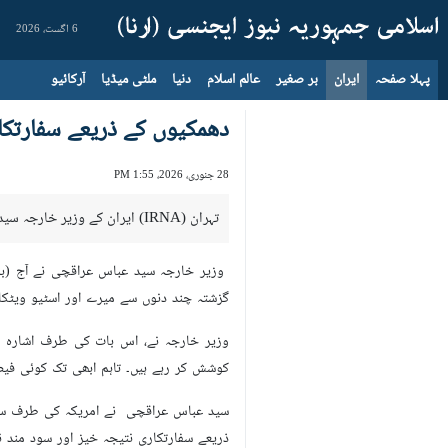
6 اگست، 2026
پہلا صفحہ
ایران
بر صغیر
عالم اسلام
دنیا
ملٹی میڈیا
آرکائیو
دھمکیوں کے ذریعے سفارتکار
28 جنوری، 2026، 1:55 PM
تہران (IRNA) ایران کے وزیر خارجہ سید عباس عراقچی نے امریکہ کو خـبردار کرتے ہوئے کہا ہے کہ فوجی حملے کی دھمکیوں کے ذریعے سفارت کاری کو سود مند اور نتیجہ خیز نہیں بنایا جاسکتا۔
گزشتہ چند دنوں سے میرے اور اسٹیو ویٹک
وزیر خارجہ نے، اس بات کی طرف اشارہ کر
کوشش کر رہے ہیں۔ تاہم ابھی تک کوئی فی
سید عباس عراقچی نے امریکہ کی طرف سے 
ذریعے سفارتکاری نتیجہ خیز اور سود مند نہی