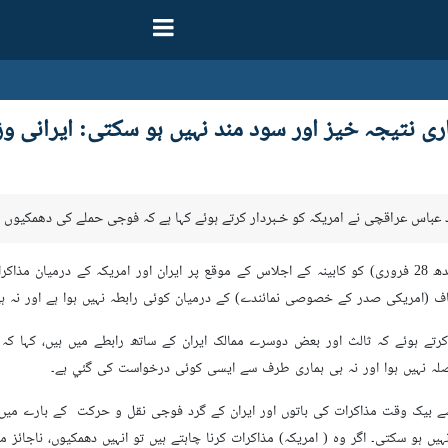
ی نتیجہ خیز اور سود مند نہیں ہو سکتی: ایرانی وز
وزیر خارجہ سید عباس عراقچی نے آج (بدھ 28 فروری) کو کابینہ کے اجلاس کے موقع پر ایران اور
اف (امریکی صدر کے خصوصی نمائندے) کے درمیان کوئی رابطہ نہیں ہوا ہے اور نہ
تے ہوئے کہ ثالث اور بعض دوسرے ممالک ایران کے ساتھ رابطے میں ہیں، کہا کہ ہ
صلہ نہیں ہوا اور نہ ہی ہماری طرف سے ایسی کوئی درخواست کی گئي ہے۔
بیک وقت مذاکرات کی باتوں اور ایران کے گرد فوجی نقل و حرکت کے بارے میں پ
ں ہو سکتی۔ اگر وہ ( امریکہ) مذاکرات کرنا چاہتے ہیں تو انہیں دھمکیوں، ناجائز مط