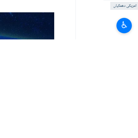
امریکی دھمکیاں
♿︎
آپ کا تبصرہ