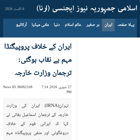
6 اگست، 2026
پہلا صفحہ
ایران
بر صغیر
عالم اسلام
دنیا
ملٹی میڈیا
آرکائیو
ایران کے خلاف پروپیگنڈا
مہم بے نقاب ہوگئی:
ترجمان وزارت خارجہ
27 جنوری، 2026، 7:14
86062108
News ID:
PM
تہران(IRNA) ایران کی وزارت
خارجہ کے ترجمان اسما‏عیل بقائی نے
کہا کہ ایرانی قوم کے خلاف
دروغگوئی اور منفی پروپیگنڈہ مہم