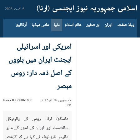
6 اگست، 2026
پہلا صفحہ
ایران
بر صغیر
عالم اسلام
دنیا
ملٹی میڈیا
آرکائیو
امریکی اور اسرائیلی
ایجنٹ ایران میں بلووں
کے اصل ذمہ دار: روس
مبصر
27 جنوری، 2026، 2:12
86061858
News ID:
PM
ماسکو/ ارنا- روس کے پالیٹیکل
سائنٹسٹ اور ایران کے امور کے ماہر
مائیس قربانوف نے کہا ہے کہ گزشتہ