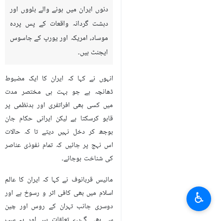
دنوں ایران میں ہونے والے بلووں اور
دہشت گردانہ واقعات کے پس پردہ
موساد، امریکہ اور یورپ کے جاسوس
ایجنٹ ہیں۔
انہوں نے کہا کہ ایران کا ایک مضبوط
ڈھانچہ ہے جو بہت ہی مختصر مدت
میں کسی بھی افراتفری اور بدنظمی پر
قابو کرسکتا ہے لیکن ایرانی حکام جان
بوجھ کر دخل نہیں دیتے تا کہ حالات
اس نہج پر جائیں کہ تمام نفوذی عناصر
کی شناخت ہوجائے۔
مائیس قربانوف نے کہا کہ ایران کا عالم
اسلام میں بھی کافی اثر و رسوخ ہے اور
♿︎
دوسری جانب تہران کے روس اور چین
سے بھی گہرے تعلقات ہیں اور یہ سب