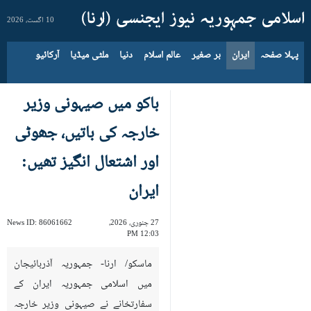
10 اگست، 2026
پہلا صفحہ
ایران
بر صغیر
عالم اسلام
دنیا
ملٹی میڈیا
آرکائیو
باکو میں صیہونی وزیر
خارجہ کی باتیں، جھوٹی
اور اشتعال انگيز تھیں:
ایران
27 جنوری، 2026،
86061662
News ID:
12:03 PM
ماسکو/ ارنا- جمہوریہ آذربائيجان
میں اسلامی جمہوریہ ایران کے
سفارتخانے نے صیہونی وزیر خارجہ