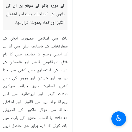
کے دورہ باکو کے موقع پر ان کی
باتوں کو "مداخلت پسندانہ، اشتعال
انگیز اور کھلا جھوٹ" قرار دیا۔
باکو میں اسلامی جمہوریہ ایران کے
سفارتخانے کے باضابطہ بیان میں آیا ہے
کہ ایسی رجیم کا نمائندہ جس کا نام
قتل، غیرقانونی قبضے اور فلسطین کے
عوام کی استعماری نسل کشی سے جڑا
ہوا ہو اور خواتین اور بچوں کی نسل
کشی، انسانیت سوز جرائم، سرکاری
دہشت گردی اور اپرتھائيڈ سے اسے
پہچانا جاتا ہو، اسے قانونی اور اخلاقی
لحاظ سے دیگر ملکوں کے اندرونی
♿︎
معاملات یا انسانی حقوق کے بارے میں
بات کرنے کا ذرہ برابر حق حاصل نہیں