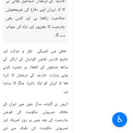
خارجہ کے ترجمان اسما‏عیل بقائی نے
کا کہ تہران اپنے دفاع کی غیرمعمولی
صلاحیت رکھتا ہے اور کسی بھی
جارحیت کا بھرپور اور تباہ کن جواب
دے گا۔
خطے میں امریکی نقل و حرکت اور
خلیج فارس تعاون کونسل کے ارکان کے
ساتھ مشقوں کے انعقاد پر تبصرہ کرتے
ہوئے وزارت خارجہ کے ترجمان کا کہنا
تھا کہ ایران کو ایک ہائبرڈ جنگ کا سامنا
ہے۔
انہوں نے گزشتہ سال جون میں ایران کے
خلاف صیہونی حکومت کی فوجی
♿︎
جارحیت کے بعد ہمیں ہر روز امریکہ اور
صیہونی حکومت کی طرف سے نئے