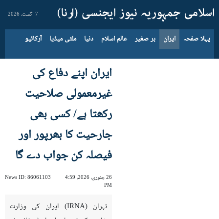
7 اگست، 2026
پہلا صفحہ
ایران
بر صغیر
عالم اسلام
دنیا
ملٹی میڈیا
آرکائیو
ایران اپنے دفاع کی
غیرمعمولی صلاحیت
رکھتا ہے/ کسی بھی
جارحیت کا بھرپور اور
فیصلہ کن جواب دے گا
26 جنوری، 2026، 4:59
86061103
News ID:
PM
تہران (IRNA) ایران کی وزارت