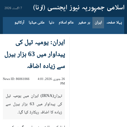
7 اگست، 2026
پہلا صفحہ
ایران
بر صغیر
عالم اسلام
دنیا
ملٹی میڈیا
آرکائیو
ایران: یومیہ تیل کی
پیداوار میں 63 ہزار بیرل
سے زیادہ اضافہ
26 جنوری، 2026، 4:01
86061066
News ID:
PM
تہران(IRNA) ایران میں یومیہ تیل
کی پیداوار میں 63 ہزار بیرل سے
زیادہ کا اضافہ ریکارڈ کیا گیا۔