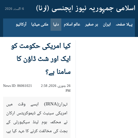
6 اگست، 2026
پہلا صفحہ
ایران
بر صغیر
عالم اسلام
دنیا
ملٹی میڈیا
آرکائیو
کیا امریکی حکومت کو
ایک اور شٹ ڈاؤن کا
سامنا ہے؟
26 جنوری، 2026، 2:58
86061021
News ID:
PM
تہران(IRNA) ایسے وقت میں
امریکی سینیٹ کے ڈیموکریٹس ارکان
نے محکمہ ہوم لینڈ سیکیورٹی کے
بجٹ کی مخالفت کرنے کا عہد کیا ہے،