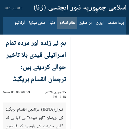
6 اگست، 2026
پہلا صفحہ
ایران
بر صغیر
عالم اسلام
دنیا
ملٹی میڈیا
آرکائیو
ہم نے زندہ اور مردہ تمام
اسرائیلی قیدی بلا تاخیر
حوالے کردیئے ہیں:
ترجمان القسام بریگيڈ
25 جنوری، 2026،
86060379
News ID:
10:48 PM
تہران(IRNA) عزالدین القسام بریگیڈ
کے ترجمان "ابو عبیدہ" نے کہا ہے کہ
"اس حقیقت کے باوجود کہ قابضین