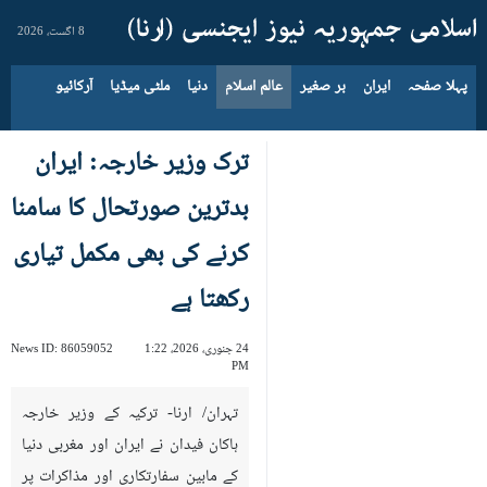
8 اگست، 2026
پہلا صفحہ
ایران
بر صغیر
عالم اسلام
دنیا
ملٹی میڈیا
آرکائیو
ترک وزیر خارجہ: ایران
بدترین صورتحال کا سامنا
کرنے کی بھی مکمل تیاری
رکھتا ہے
24 جنوری، 2026، 1:22
86059052
News ID:
PM
تہران/ ارنا- ترکیہ کے وزیر خارجہ
ہاکان فیدان نے ایران اور مغربی دنیا
کے مابین سفارتکاری اور مذاکرات پر