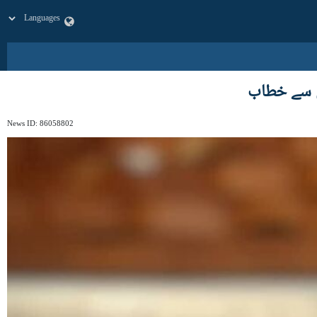
ل سے خطاب
News ID:
86058802