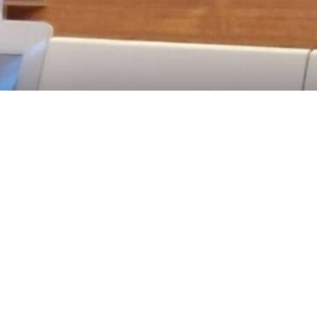
 متحدہ کے جنیوا ہیڈ کوارٹر میں ایران کے مستقل مندوب علی بحرینی نے کہا ہے کہ تہران ب
تے ہوئے ایران کے مستقل مندوب نے واشگاف الفاظ میں کہا کہ ہم دہشت گردی کے م
نتیجہ حاصل کرنا چاہتے ہیں اس سے صاف ظاہر ہے کہ انہیں ایرانیوں کے انسانی 
 پامال ہو رہے ہیں۔
رواہی کے ساتھ اس کام کو " ڈرٹی جاب" بھی قرار دیتے ہیں۔