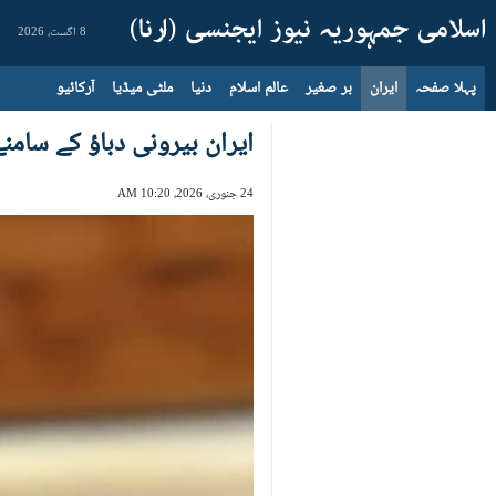
8 اگست، 2026
پہلا صفحہ
ایران
بر صغیر
عالم اسلام
دنیا
ملٹی میڈیا
آرکائیو
ایران بیرونی دباؤ کے سام
24 جنوری، 2026، 10:20 AM