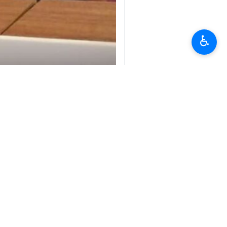
♿︎
اسلام آباد (IRNA) اقوام
کو برداشت کرے گا۔
انسانی حقوق کونسل کے اجلاس سے خطاب کر
انہوں نے کہا کہ اس اجلاس کے محرکین جو 
جس سے عام ایرانی شہریوں کے بنیادی حقوق
اور زخمی ہوئے اور یہ ممالک انتہائی لا پ