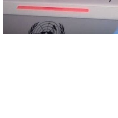
یرونی دباؤ کے سامنے جھکے گا اور نہ ہی تشویش کے لبادے میں انجام پانے والی جارحیت
قابلے میں اپنے ملک کے عوام کا دفاع کرتے رہیں گے۔
حقوق کی کوئی پرواہ نہیں ہے ورنہ وہ غیرانسانی پابندیوں کو برداشت نہ کرتے
علی بحرینی نے کہا کہ اگر اجلاس کے محرکین کو ایرانیوں کے حقوق کی فکر ہوتی تو وہ ایران کے خلاف اسرائیلی حکومت کی جارحیت کی حمایت نہ کرتے جس کے نتیجے میں 5 ہزار سے زائد ایرانی جاں بحق