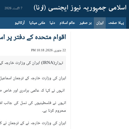
7 اگست، 2026
پہلا صفحہ
ایران
بر صغیر
عالم اسلام
دنیا
ملٹی میڈیا
آرکائیو
اقوام متحدہ کے دفتر پر اس
22 جنوری، 2026، 10:18 PM
تہران(IRNA) ایران کی وزارت خارجہ کے ترجمان نے مقبوضہ بیت المقدس میں اقوام متحدہ کے دفتر پر حملے کی شدید الفاظ میں مذمت کرتے اسے اسرائیل کا ایک اور مجرمانہ اقدام قرار دیا ہے۔
ایران کی وزارت خارجہ کے ترجمان اسما‏عیل 
انہوں نے کہا کہ عالمی برادری اور خاص ط
انہوں نے فلسطینیوں کی نسل کی جانب اشا
محروم کرنا ہے۔
ایران کی وزارت خارجہ نے کے ترجمان نے ک