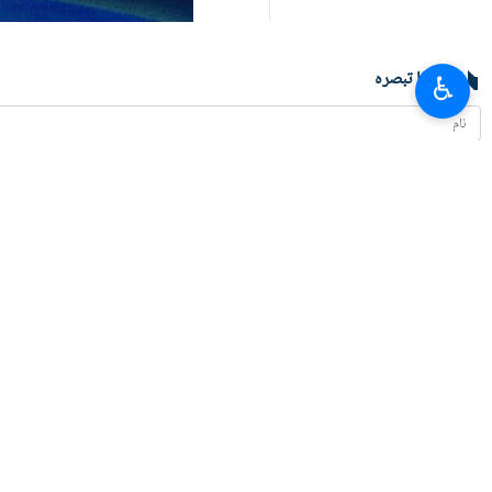
آپ کا تبصرہ
♿︎
تازہ ترین
بقائی: جنگ میں مال غنیمت کا دعوی کرنے والے کو پہلے جنگ جیتنی ہوتی ہے
2026-08-07 21:24