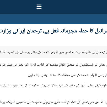
رائیل کا حملہ مجرمانہ فعل ہے، ترجمان ایرانی وزار
بقائی نے فلسطینیوں نے متعلق اقوام متحدہ کے ادارے انروا کے دفتر پر حملے کو مج
ور سے اقوام متحدہ کو اس معاملہ کا سخت نوٹس لینا چاہیے۔
رہ کرتے ہوئے، انروا کے دفتر کے انہدام کو صیہونی حکومت کی منصوبہ بند پالی
ہا کہ اس صورتحال کی تمام تر ذمہ داری صیہونی حکومت کے حامیوں امریکہ، برطانی