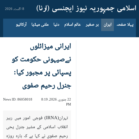
8 اگست، 2026
پہلا صفحہ
ایران
بر صغیر
عالم اسلام
دنیا
ملٹی میڈیا
آرکائیو
ایرانی میزائلوں
نےصیہونی حکومت کو
پسپائی پر مجبور کیا:
جنرل رحیم صفوی
22 جنوری، 2026، 8:19
86058018
News ID:
PM
تہران(IRNA) فوجی امور میں رہبر
انقلاب اسلامی کے مشیر جنرل یحی
رحیم صفوی نے کہا ہے کہ بارہ روزہ