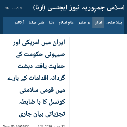
9 اگست، 2026
پہلا صفحہ
ایران
بر صغیر
عالم اسلام
دنیا
ملٹی میڈیا
آرکائیو
ایران میں امریکی اور
صیہونی حکومت کے
حمایت یافتہ دہشت
گردانہ اقدامات کے بارے
میں قومی سلامتی
کونسل کا با ضابطہ
تجزیاتی بیان جاری
22 جنوری، 2026، 3:21
86057830
News ID: