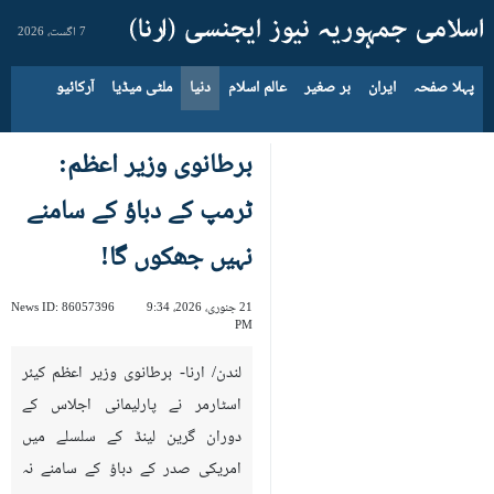
7 اگست، 2026
پہلا صفحہ
ایران
بر صغیر
عالم اسلام
دنیا
ملٹی میڈیا
آرکائیو
برطانوی وزیر اعظم:
ٹرمپ کے دباؤ کے سامنے
نہیں جھکوں گا!
21 جنوری، 2026، 9:34
86057396
News ID:
PM
لندن/ ارنا- برطانوی وزیر اعظم کیئر
اسٹارمر نے پارلیمانی اجلاس کے
دوران گرین لینڈ کے سلسلے میں
امریکی صدر کے دباؤ کے سامنے نہ