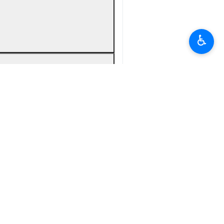
♿︎
Download