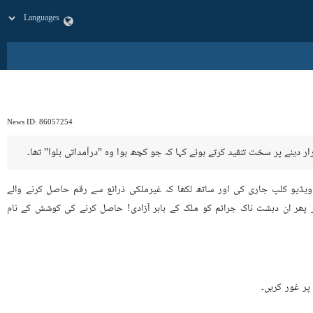
News ID:
86057254
ار دینے پر سخت تنقید کرتے ہوئے کہا کہ جو کچھ ہوا وہ "درآمداتی بلوا" تھا۔
ک ویڈیو کلپ جاری کی اور ساتھ لکھا کہ غیرملکی ذرائع سے رقم حاصل کرنے والے
ور پھر ان دہشت ناک جرائم کو ملک کے باہر آزادی! حاصل کرنے کی کوشش کے نام
پر غور کریں۔