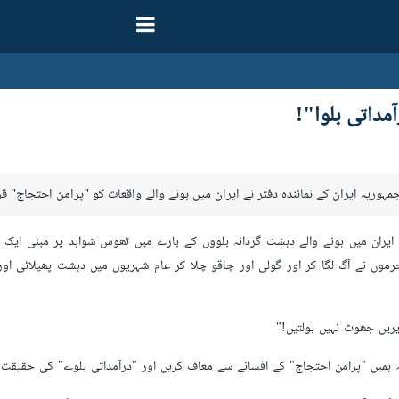
مداتی بلوا"!
مہوریہ ایران کے نمائندہ دفتر نے ایران میں ہونے والے واقعات کو "پرامن احتجاج" قر
نے ایران میں ہونے والے دہشت گردانہ بلووں کے بارے میں ٹھوس شواہد پر مبنی ای
جرموں نے آگ لگا کر اور گولی اور چاقو چلا کر عام شہریوں میں دہشت پھیلائی ا
ریں جھوٹ نہیں بولتیں!"
 کہ ہمیں "پرامن احتجاج" کے افسانے سے معاف کریں اور "درآمداتی بلوے" کی حقیقت 