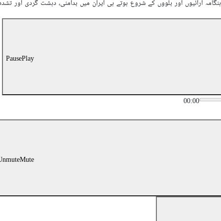
ہنگامہ آرائیوں اور بلووں کے شروع ہوتے ہی ایران میں بدامنی، دہشت گردی اور تش
Pause
Play
00:00
Unmute
Mute