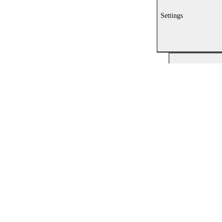
Settings
PIP
er fullscreen