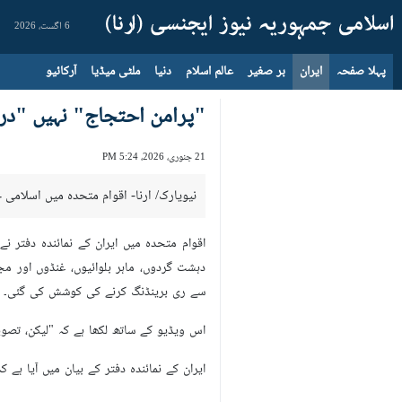
6 اگست، 2026
پہلا صفحہ
ایران
بر صغیر
عالم اسلام
دنیا
ملٹی میڈیا
آرکائیو
"پرامن احتجاج" نہیں "درآ
21 جنوری، 2026، 5:24 PM
نیویارک/ ارنا- اقوام متحدہ میں اسلامی ج
اقوام متحدہ میں ایران کے نمائندہ دفتر 
دہشت گردوں، ماہر بلوائیوں، غنڈوں اور م
سے ری برینڈنگ کرنے کی کوشش کی گئی۔
اس ویڈیو کے ساتھ لکھا ہے کہ "لیکن، تصوی
ایران کے نمائندہ دفتر کے بیان میں آيا ہے