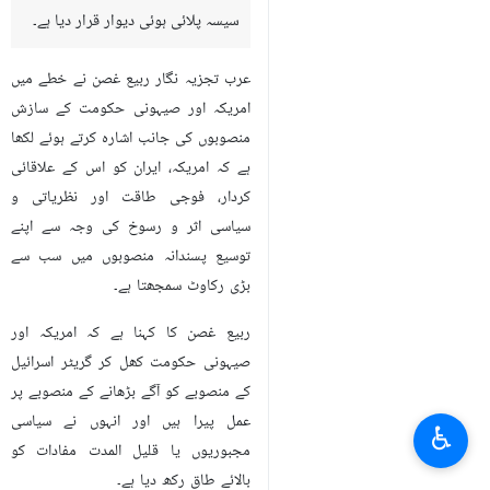
سیسہ پلائی ہوئی دیوار قرار دیا ہے۔
عرب تجزیہ نگار ربیع غصن نے خطے میں
امریکہ اور صیہونی حکومت کے سازش
منصوبوں کی جانب اشارہ کرتے ہوئے لکھا
ہے کہ امریکہ، ایران کو اس کے علاقائی
کردار، فوجی طاقت اور نظریاتی و
سیاسی اثر و رسوخ کی وجہ سے اپنے
توسیع پسندانہ منصوبوں میں سب سے
بڑی رکاوٹ سمجھتا ہے۔
ربیع غصن کا کہنا ہے کہ امریکہ اور
صیہونی حکومت کھل کر گریٹر اسرائیل
کے منصوبے کو آگے بڑھانے کے منصوبے پر
عمل پیرا ہیں اور انہوں نے سیاسی
♿︎
مجبوریوں یا قلیل المدت مفادات کو
بالائے طاق رکھ دیا ہے۔