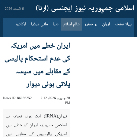
6 اگست، 2026
پہلا صفحہ
ایران
بر صغیر
عالم اسلام
دنیا
ملٹی میڈیا
آرکائیو
ایران خطے میں امریکہ
کی عدم استحکام پالیسی
کے مقابلے میں سیسہ
پلائی ہوئی دیوار
20 جنوری، 2026، 2:12
86056252
News ID:
PM
تہران(IRNA) ایک عرب تجزیہ نے
اسلامی جمہوریہ ایران کو خطے میں
امریکی پالیسیوں کے مقابلے میں