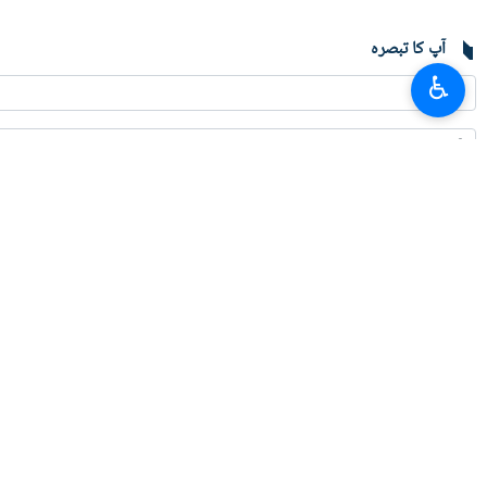
آپ کا تبصرہ
♿︎
تازہ ترین
امریکہ سے پیغامات ملے ہیں، وہ ایم او یو پر واپس آنا چاہتا ہے: نائب وزیر خارجہ
2026-08-05 22:09
قطر اور پاکستان جانے کا کوئی ارادہ نہیں/ ایران - عمان کے مشترکہ بیان پر کام ہو