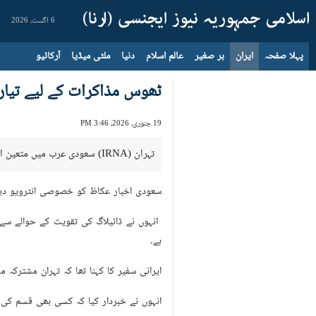
6 اگست، 2026
پہلا صفحہ
ایران
بر صغیر
عالم اسلام
دنیا
ملٹی میڈیا
آرکائیو
ٹھوس مذاکرات کے لیے تیار 
19 جنوری، 2026، 3:46 PM
تہران (IRNA) سعودی عرب میں متعین ایرانی سفیر نے کہا ہے کہ تہران ٹھوس اور نتیجہ خیز مذاکرات کے ہمیشہ تیار ہے۔
سعودی اخبار عکاظ کو خصوصی انٹرویو دیتے
انہوں نے ڈائیلاگ کی تقویت کے حوالے سے 
ہے۔
ایرانی سفیر کا کہنا تھا کہ تہران مشترکہ 
انہوں نے خبردار کیا کہ کسی بھی قسم کی 