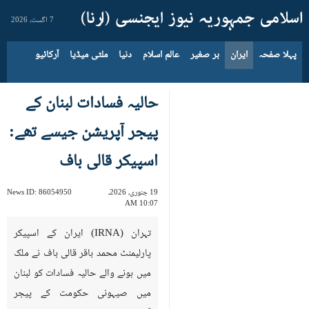
7 اگست، 2026
پہلا صفحہ
ایران
بر صغیر
عالم اسلام
دنیا
ملٹی میڈیا
آرکائیو
حالیہ فسادات لبنان کے
پیجر آپریشن جیسے تھے:
اسپیکر قالی باف
19 جنوری، 2026،
86054950
News ID:
10:07 AM
تہران (IRNA) ایران کے اسپیکر
پارلیمنٹ محمد باقر قالی باف نے ملک
میں ہونے والے حالیہ فسادات کو لبنان
میں صیہونی حکومت کے پیجر