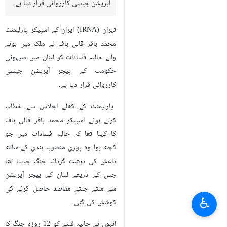
آپریشن جیسی کارروائی قرار دیا ہے۔
تہران (IRNA) ایران کے اسپیکر پارلیمنٹ
محمد باقر قالی باف نے ملک میں ہونے
والے حالیہ فسادات کو لبنان میں صیہونی
حکومت کے پیجر آپریشن جیسی
کارروائی قرار دیا ہے۔
پارلیمنٹ کے کھلے اجلاس سے خطاب
کرتے ہوئے اسپیکر محمد باقر قالی باف
کا کہنا تھا کہ حالیہ فسادات میں جو
کچھ ہوا وہ پوری منصوبہ بندی کے ساتھ
داعش کی دہشت گردانہ جنگ جیسا تھا
جس کے ذریعے لبنان کے پیجر آپریشن
سے ملتے جلتے مقاصد حاصل کرنے کی
♿︎
کوشش کی گئی۔
انہوں نے حالیہ فتنے کو 12 روزہ جنگ کا