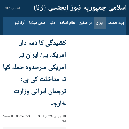
6 اگست، 2026
پہلا صفحہ
ایران
بر صغیر
عالم اسلام
دنیا
ملٹی میڈیا
آرکائیو
کشیدگی کا ذمہ دار
امریکہ ہے/ ایران نے
امریکی سرحدوہ حملہ کیا
نہ مداخلت کی ہے:
ترجمان ایرانی وزارت
خارجہ
18 جنوری، 2026، 9:31
86054673
News ID:
PM