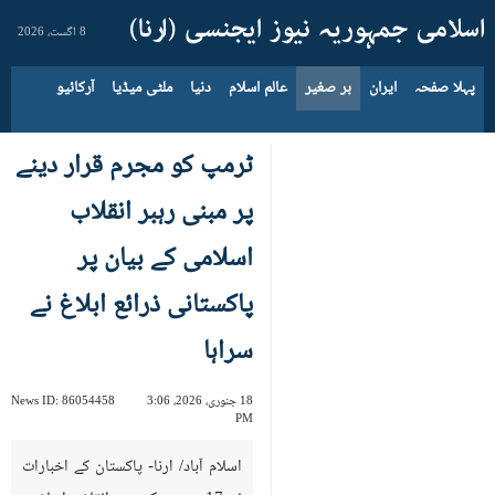
8 اگست، 2026
پہلا صفحہ
ایران
بر صغیر
عالم اسلام
دنیا
ملٹی میڈیا
آرکائیو
ٹرمپ کو مجرم قرار دینے
پر مبنی رہبر انقلاب
اسلامی کے بیان پر
پاکستانی ذرائع ابلاغ نے
سراہا
18 جنوری، 2026، 3:06
86054458
News ID:
PM
اسلام آباد/ ارنا- پاکستان کے اخبارات