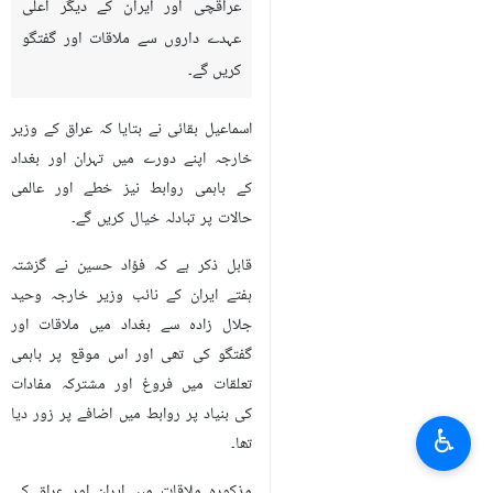
عراقچی اور ایران کے دیگر اعلی
عہدے داروں سے ملاقات اور گفتگو
کریں گے۔
اسماعیل بقائی نے بتایا کہ عراق کے وزیر
خارجہ اپنے دورے میں تہران اور بغداد
کے باہمی روابط نیز خطے اور عالمی
حالات پر تبادلہ خیال کریں گے۔
قابل ذکر ہے کہ فؤاد حسین نے گزشتہ
ہفتے ایران کے نائب وزیر خارجہ وحید
جلال زادہ سے بغداد میں ملاقات اور
گفتگو کی تھی اور اس موقع پر باہمی
تعلقات میں فروغ اور مشترکہ مفادات
کی بنیاد پر روابط میں اضافے پر زور دیا
♿︎
تھا۔
مذکورہ ملاقات میں ایران اور عراق کی