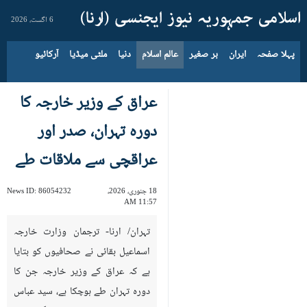
6 اگست، 2026
پہلا صفحہ
ایران
بر صغیر
عالم اسلام
دنیا
ملٹی میڈیا
آرکائیو
عراق کے وزیر خارجہ کا
دورہ تہران، صدر اور
عراقچی سے ملاقات طے
18 جنوری، 2026،
86054232
News ID:
11:57 AM
تہران/ ارنا- ترجمان وزارت خارجہ
اسماعیل بقائی نے صحافیوں کو بتایا
ہے کہ عراق کے وزیر خارجہ جن کا
دورہ تہران طے ہوچکا ہے، سید عباس