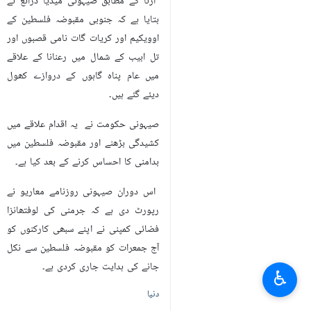
ارنا کے مطابق صیہونی میڈیا ذرائع نے
بتایا ہے کہ جنوبی مقبوضہ فلسطین کے
اوویکیم اور کریات گات نامی قصبوں اور
تل ابیب کے شمال میں رعنانا کے علاقے
میں عام پناہ گاہوں کے دروازے کھول
دیئے گئے ہیں۔
صیہونی حکومت نے یہ اقدام علاقے میں
کشیدگی بڑھنے اور مقبوضہ فلسطین میں
بدامنی کا احساس کرنے کے بعد کیا ہے۔
اس دوران صیہونی روزنامے معاریو نے
رپورٹ دی ہے کہ جرمنی کی لوفتھانزا
فضائی کمپنی نے اپنے سبھی کارکنوں کو
آج جمعرات کو مقبوضہ فلسطین سے نکل
جانے کی ہدایت جاری کردی ہے۔
♿︎
دنیا