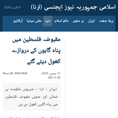
8 اگست، 2026
پہلا صفحہ
ایران
بر صغیر
عالم اسلام
دنیا
ملٹی میڈیا
آرکائیو
مقبوضہ فلسطین میں
پناہ گاہوں کے دروازے
کھول دیئے گئے
15 جنوری، 2026،
86052848
News ID:
11:28 AM
تہران – ارنا – صیہونی حکومت نے
شمالی اور جنوبی مقبوضہ فلسطین
میں پناہ گاہیں کھول دی ہیں