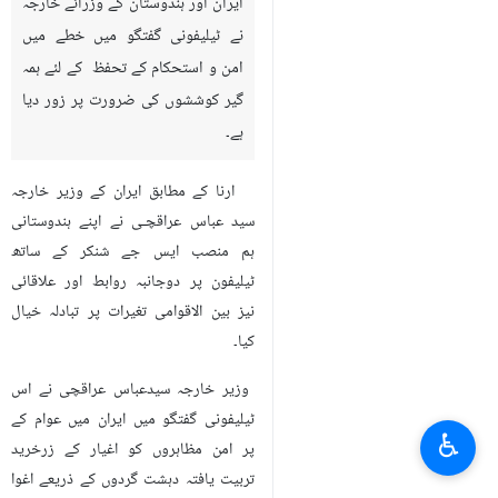
ایران اور ہندوستان کے وزرائے خارجہ
نے ٹیلیفونی گفتگو میں خطے میں
امن و استحکام کے تحفظ کے لئے ہمہ
گیر کوششوں کی ضرورت پر زور دیا
ہے۔
ارنا کے مطابق ایران کے وزیر خارجہ
سید عباس عراقچـی نے اپنے ہندوستانی
ہم منصب ایس جے شنکر کے ساتھ
ٹیلیفون پر دوجانبہ روابط اور علاقائی
نیز بین الاقوامی تغیرات پر تبادلہ خیال
کیا۔
وزیر خارجہ سیدعباس عراقچی نے اس
ٹیلیفونی گفتگو میں ایران میں عوام کے
♿︎
پر امن مظاہروں کو اغیار کے زرخرید
تربیت یافتہ دہشت گردوں کے ذریعے اغوا