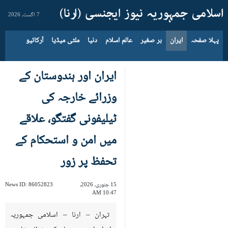
7 اگست، 2026
پہلا صفحہ
ایران
بر صغیر
عالم اسلام
دنیا
ملٹی میڈیا
آرکائیو
ایران اور ہندوستان کے
وزرائے خارجہ کی
ٹیلیفونی گفتگو، علاقے
میں امن و استحکام کے
تحفظ پر زور
15 جنوری، 2026،
86052823
News ID:
10:47 AM
تہران – ارنا – اسلامی جمہوریہ