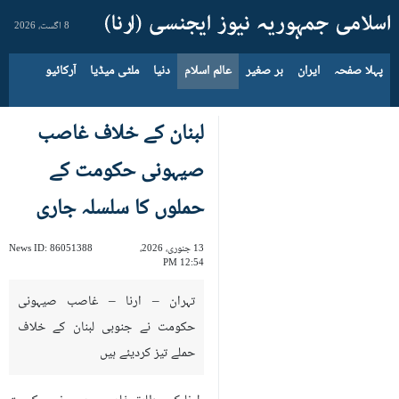
8 اگست، 2026
پہلا صفحہ
ایران
بر صغیر
عالم اسلام
دنیا
ملٹی میڈیا
آرکائیو
لبنان کے خلاف غاصب
صیہونی حکومت کے
حملوں کا سلسلہ جاری
13 جنوری، 2026،
86051388
News ID:
12:54 PM
تہران – ارنا – غاصب صیہونی
حکومت نے جنوبی لبنان کے خلاف
حملے تیز کردیئے ہیں