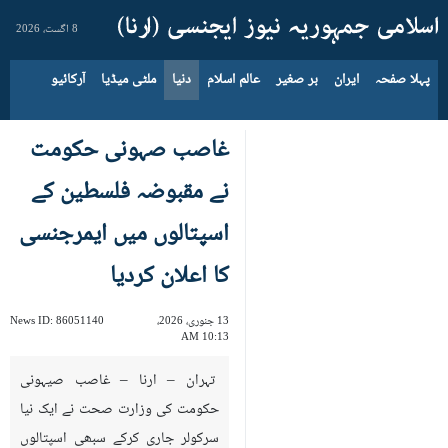
8 اگست، 2026
پہلا صفحہ
ایران
بر صغیر
عالم اسلام
دنیا
ملٹی میڈیا
آرکائیو
غاصب صہونی حکومت
نے مقبوضہ فلسطین کے
اسپتالوں میں ایمرجنسی
کا اعلان کردیا
13 جنوری، 2026،
86051140
News ID:
10:13 AM
تہران – ارنا – غاصب صیہونی
حکومت کی وزارت صحت نے ایک نیا
سرکولر جاری کرکے سبھی اسپتالوں