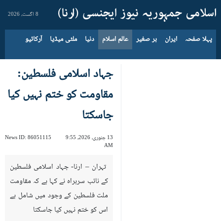
8 اگست، 2026
پہلا صفحہ
ایران
بر صغیر
عالم اسلام
دنیا
ملٹی میڈیا
آرکائیو
جہاد اسلامی فلسطین:
مقاومت کو ختم نہیں کیا
جاسکتا
13 جنوری، 2026، 9:55
86051115
News ID:
AM
تہران – ارنا- جہاد اسلامی فلسطین
کے نائب سربراہ نے کہا ہے کہ مقاومت
ملت فلسطین کے وجود میں شامل ہے
اس کو ختم نہیں کیا جاسکتا