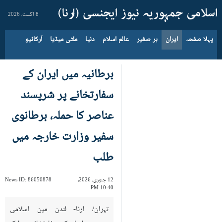
8 اگست، 2026
پہلا صفحہ
ایران
بر صغیر
عالم اسلام
دنیا
ملٹی میڈیا
آرکائیو
برطانیہ میں ایران کے
سفارتخانے پر شرپسند
عناصر کا حملہ، برطانوی
سفیر وزارت خارجہ میں
طلب
12 جنوری، 2026،
86050878
News ID:
10:40 PM
تہران/ ارنا- لندن مین اسلامی